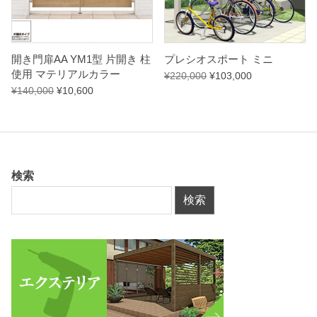
開き門扉AA YM1型 片開き 柱
プレシオスポート ミニ
使用 マテリアルカラー
¥
220,000
¥
103,000
¥
140,000
¥
10,600
検索
検索