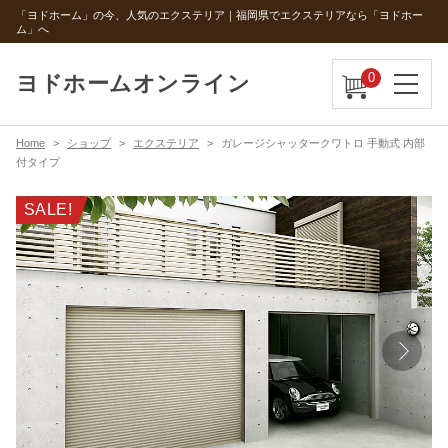
「ヨドホーム」の今、人気のエクステリア｜福岡県でエクステリアなら「ヨドホー
ム」へ
0
ヨドホームオンライン
Home
ショップ
エクステリア
ガレージシャッタークワトロ 手動式 内部
付タイプ
SALE!