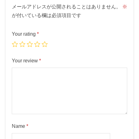
式
メールアドレスが公開されることはありません。
※
内
が付いている欄は必須項目です
部
付
Your rating
*
タ
イ
プ
Your review
*
q
u
a
n
t
i
t
Name
*
y