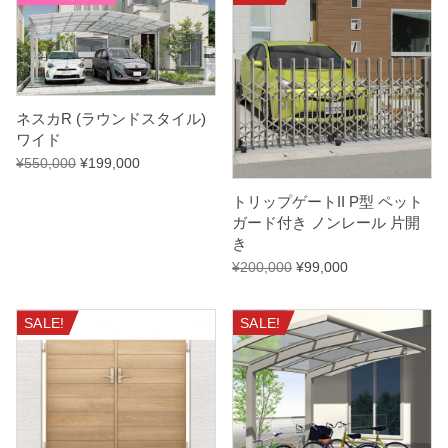
ネスカR (ラウンドスタイル)
ワイド
¥
550,000
¥
199,000
トリップゲートII P型 ペット
ガード付き ノンレール 片開
き
¥
200,000
¥
99,000
SALE!
SALE!