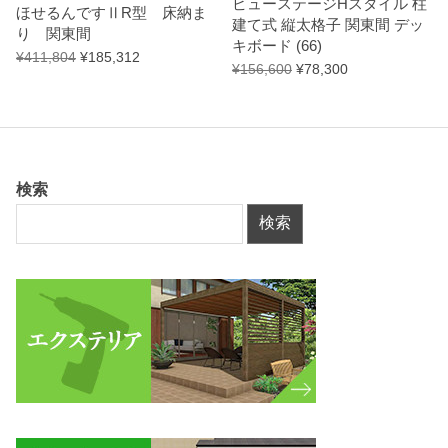
ビューステージHスタイル 柱
ほせるんですⅡR型 床納ま
建て式 縦太格子 関東間 デッ
り 関東間
キボード (66)
¥
411,804
¥
185,312
¥
156,600
¥
78,300
検索
検索