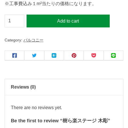
※工事費込み１m²当たりの価格になります。
樹
Add to cart
ら
楽
Category:
バルコニー
ス
テ
ー
ジ
木
彫
Reviews (0)
q
u
a
There are no reviews yet.
n
Be the first to review “樹ら楽ステージ 木彫”
t