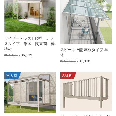
ライザーテラスⅡR型 テラ
スタイプ 単体 関東間 標
準桁
スピーネ F型 屋根タイプ 単
体
¥
81,108
¥
36,499
¥
165,000
¥
84,000
再入荷
SALE!